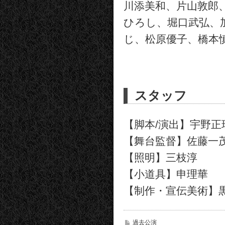
川添美和、片山敦郎
ひろし、堀口武弘、
じ、松原優子、橋本
スタッフ
【脚本/演出】宇野正
【舞台監督】佐藤一
【照明】三枝淳
【小道具】申理華
【制作・宣伝美術】
過去公演